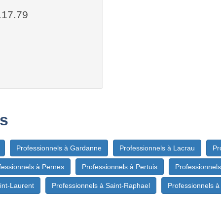
.17.79
s
Professionnels à Gardanne
Professionnels à Lacrau
Pr
fessionnels à Pernes
Professionnels à Pertuis
Professionnel
int-Laurent
Professionnels à Saint-Raphael
Professionnels 