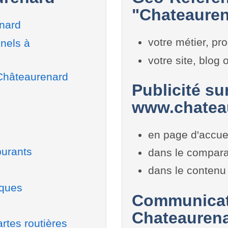
"Chateauren
nard
votre métier, pro
nels à
votre site, blog
 Châteaurenard
Publicité sur
www.chateau
en page d'accue
burants
dans le compara
dans le contenu 
iques
Communicati
Chateauren
rtes routières