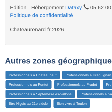
Edition - Hébergement
Dataxy
05.62.00
Politique de confidentialité
Chateaurenard.fr 2026
Autres zones géographique
Professionnels à Chateauneuf
Professionnels à Draguignan
Professionnels au Pontet
Professionnels au Pradet
Pro
Professionnels à Septemes-Les-Vallons
Professionnels à Sa
Etre Niçois au 21e siècle
Bien vivre à Toulon