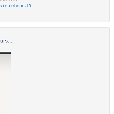
es+du+rhone-13
urs...