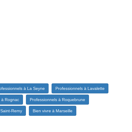
ofessionnels à La Seyne
Professionnels à Lavalette
s à Rognac
Professionnels à Roquebrune
à Saint-Remy
Bien vivre à Marseille