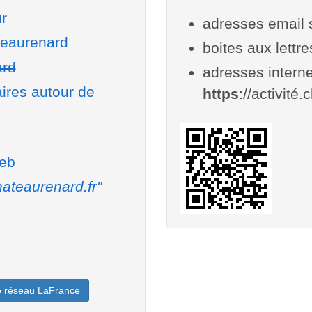
r
adresses email 
teaurenard
boites aux lettr
ard
adresses interne
aires autour de
https
://activité
web
ateaurenard.fr"
le réseau LaFrance