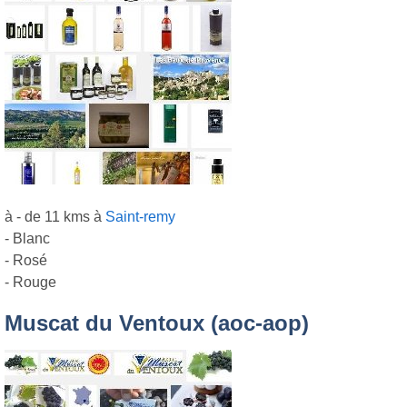
à - de 11 kms à
Saint-remy
- Blanc
- Rosé
- Rouge
Muscat du Ventoux (aoc-aop)