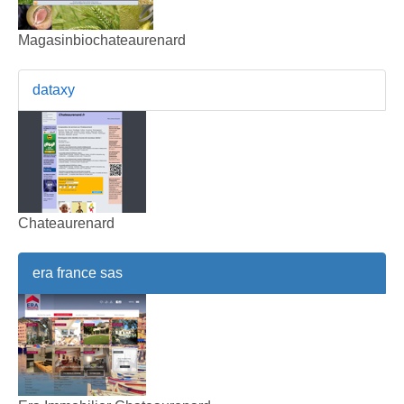
Magasinbiochateaurenard
dataxy
Chateaurenard
era france sas